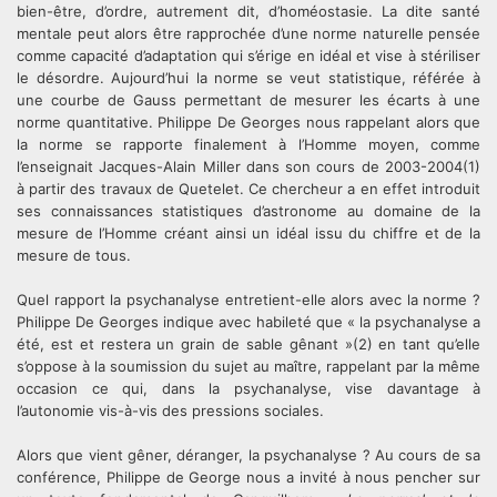
bien-être, d’ordre, autrement dit, d’homéostasie. La dite santé
mentale peut alors être rapprochée d’une norme naturelle pensée
comme capacité d’adaptation qui s’érige en idéal et vise à stériliser
le désordre. Aujourd’hui la norme se veut statistique, référée à
une courbe de Gauss permettant de mesurer les écarts à une
norme quantitative. Philippe De Georges nous rappelant alors que
la norme se rapporte finalement à l’Homme moyen, comme
l’enseignait Jacques-Alain Miller dans son cours de 2003-2004(1)
à partir des travaux de Quetelet. Ce chercheur a en effet introduit
ses connaissances statistiques d’astronome au domaine de la
mesure de l’Homme créant ainsi un idéal issu du chiffre et de la
mesure de tous.
Quel rapport la psychanalyse entretient-elle alors avec la norme ?
Philippe De Georges indique avec habileté que « la psychanalyse a
été, est et restera un grain de sable gênant »(2) en tant qu’elle
s’oppose à la soumission du sujet au maître, rappelant par la même
occasion ce qui, dans la psychanalyse, vise davantage à
l’autonomie vis-à-vis des pressions sociales.
Alors que vient gêner, déranger, la psychanalyse ? Au cours de sa
conférence, Philippe de George nous a invité à nous pencher sur