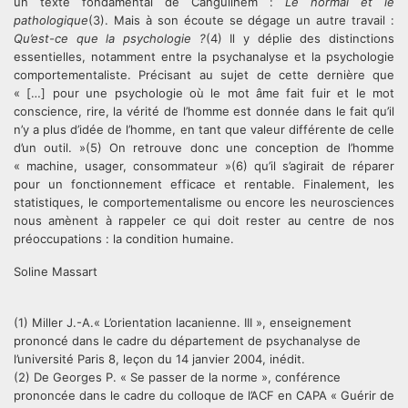
un texte fondamental de Canguilhem :
Le normal et le
pathologique
(3). Mais à son écoute se dégage un autre travail :
Qu’est-ce que la psychologie ?
(4) Il y déplie des distinctions
essentielles, notamment entre la psychanalyse et la psychologie
comportementaliste. Précisant au sujet de cette dernière que
« […] pour une psychologie où le mot âme fait fuir et le mot
conscience, rire, la vérité de l’homme est donnée dans le fait qu’il
n’y a plus d’idée de l’homme, en tant que valeur différente de celle
d’un outil. »(5) On retrouve donc une conception de l’homme
« machine, usager, consommateur »(6) qu’il s’agirait de réparer
pour un fonctionnement efficace et rentable. Finalement, les
statistiques, le comportementalisme ou encore les neurosciences
nous amènent à rappeler ce qui doit rester au centre de nos
préoccupations : la condition humaine.
Soline Massart
(1) Miller J.-A.« L’orientation lacanienne. III », enseignement
prononcé dans le cadre du département de psychanalyse de
l’université Paris 8, leçon du 14 janvier 2004, inédit.
(2) De Georges P. « Se passer de la norme », conférence
prononcée dans le cadre du colloque de l’ACF en CAPA « Guérir de