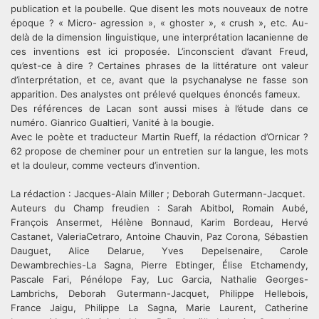
publication et la poubelle. Que disent les mots nouveaux de notre
époque ? « Micro- agression », « ghoster », « crush », etc. Au-
delà de la dimension linguistique, une interprétation lacanienne de
ces inventions est ici proposée. L’inconscient d’avant Freud,
qu’est-ce à dire ? Certaines phrases de la littérature ont valeur
d’interprétation, et ce, avant que la psychanalyse ne fasse son
apparition. Des analystes ont prélevé quelques énoncés fameux.
Des références de Lacan sont aussi mises à l’étude dans ce
numéro. Gianrico Gualtieri, Vanité à la bougie.
Avec le poète et traducteur Martin Rueff, la rédaction d’Ornicar ?
62 propose de cheminer pour un entretien sur la langue, les mots
et la douleur, comme vecteurs d’invention.
La rédaction : Jacques-Alain Miller ; Deborah Gutermann-Jacquet.
Auteurs du Champ freudien : Sarah Abitbol, Romain Aubé,
François Ansermet, Hélène Bonnaud, Karim Bordeau, Hervé
Castanet, ValeriaCetraro, Antoine Chauvin, Paz Corona, Sébastien
Dauguet, Alice Delarue, Yves Depelsenaire, Carole
Dewambrechies-La Sagna, Pierre Ebtinger, Élise Etchamendy,
Pascale Fari, Pénélope Fay, Luc Garcia, Nathalie Georges-
Lambrichs, Deborah Gutermann-Jacquet, Philippe Hellebois,
France Jaigu, Philippe La Sagna, Marie Laurent, Catherine