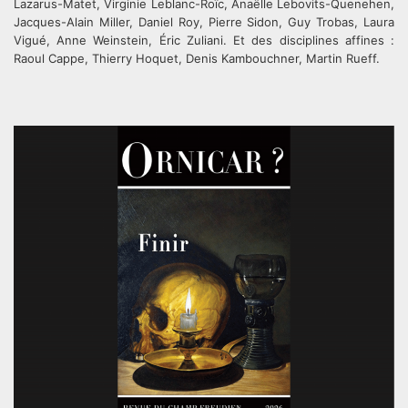
Lazarus-Matet, Virginie Leblanc-Roïc, Anaëlle Lebovits-Quenehen,
Jacques-Alain Miller, Daniel Roy, Pierre Sidon, Guy Trobas, Laura
Vigué, Anne Weinstein, Éric Zuliani. Et des disciplines affines :
Raoul Cappe, Thierry Hoquet, Denis Kambouchner, Martin Rueff.