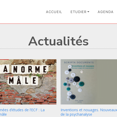
ACCUEIL
ETUDIER
AGENDA
Actualités
nées d’études de l’ECF : La
Inventions et nouages. Nouveau
mâle
de la psychanalyse