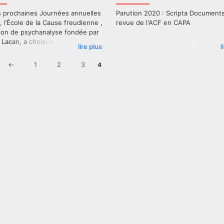
s prochaines Journées annuelles
Parution 2020 : Scripta Documents
, l’École de la Cause freudienne ,
revue de l'ACF en CAPA
ion de psychanalyse fondée par
Lacan, a choisi le thème: La
lire plus
l
âle
←
1
2
3
4