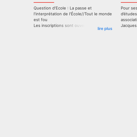
Question d'Ecole : La passe et
Pour se
l'interprétation de l'École//Tout le monde
d’études
est fou
associat
Les inscriptions sont ouvertes!
Jacques 
lire plus
norme m