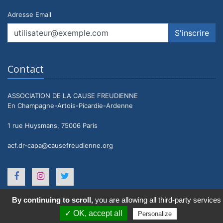
Adresse Email
Contact
ASSOCIATION DE LA CAUSE FREUDIENNE
En Champagne-Artois-Picardie-Ardenne
1 rue Huysmans, 75006 Paris
acf.dr-capa@causefreudienne.org
By continuing to scroll,
you are allowing all third-party services
2021 © ACF en CAPA. Tous droits réservés.
Mentions légales
-
Données personnelles
✓ OK, accept all
Personalize