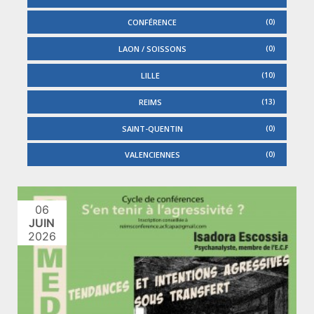
CONFÉRENCE
0
LAON / SOISSONS
0
LILLE
10
REIMS
13
SAINT-QUENTIN
0
VALENCIENNES
0
06
JUIN
2026