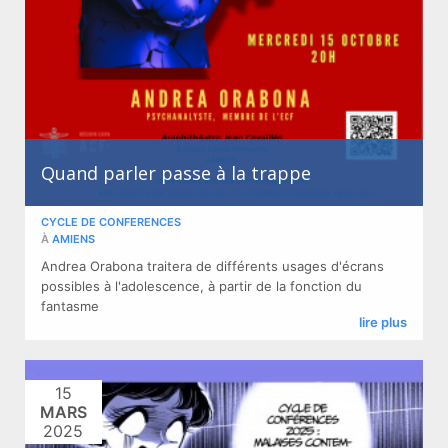
Quand parler passe à la trappe
CYCLE DE CONFERENCES
À
AMIENS
​Andrea Orabona traitera de différents usages d'écrans
possibles à l'adolescence, à partir de la fonction du
fantasme ​
lire plus
15
MARS
2025